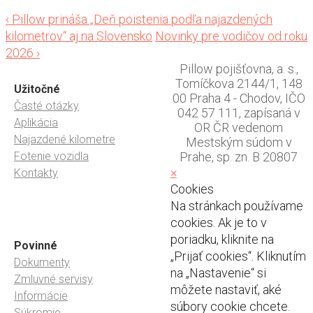
Post
‹
Pillow prináša „Deň poistenia podľa najazdených
kilometrov“ aj na Slovensko
Novinky pre vodičov od roku
navigation
2026
›
Pillow pojišťovna, a. s.,
Tomíčkova 2144/1, 148
Užitočné
00 Praha 4 - Chodov, IČO
Časté otázky
042 57 111, zapísaná v
Aplikácia
OR ČR vedenom
Najazdené kilometre
Mestským súdom v
Fotenie vozidla
Prahe, sp. zn. B 20807
×
Kontakty
Cookies
Na stránkach používame
cookies. Ak je to v
poriadku, kliknite na
Povinné
„Prijať cookies“. Kliknutím
Dokumenty
na „Nastavenie“ si
Zmluvné servisy
môžete nastaviť, aké
Informácie
súbory cookie chcete.
Súkromie