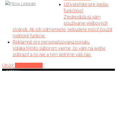
Užívateľské pre lepšiu
funkčnosť
Zjednodušujú vám
používanie webových
stránok. Ak ich odmietnete, nebudete môcť použiť
niektoré funkcie.
Reklamné pre personalizovanú ponuku
Vďaka týmto súborom vieme, čo vám na webe
zobraziť a čo nie a tým šetríme váš čas.
Uložit
Prijať cookies
MENU
Home
Auto
Aplikácia
O nás
Škody a kontakty