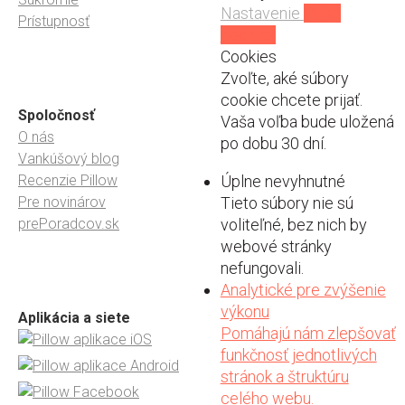
Nastavenie
Prijať
Prístupnosť
cookies
Cookies
Zvoľte, aké súbory
cookie chcete prijať.
Spoločnosť
Vaša voľba bude uložená
O nás
po dobu 30 dní.
Vankúšový blog
Recenzie Pillow
Úplne nevyhnutné
Pre novinárov
Tieto súbory nie sú
prePoradcov.sk
voliteľné, bez nich by
webové stránky
nefungovali.
Analytické pre zvýšenie
výkonu
Aplikácia a siete
Pomáhajú nám zlepšovať
funkčnosť jednotlivých
stránok a štruktúru
celého webu.