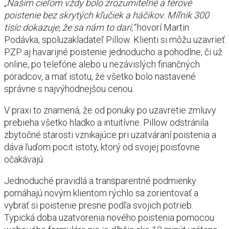
„Naším cieľom vždy bolo zrozumiteľné a férové
poistenie bez skrytých kľučiek a háčikov. Míľnik 300
tisíc dokazuje, že sa nám to darí,“
hovorí Martin
Podávka, spoluzakladateľ Pillow. Klienti si môžu uzavrieť
PZP aj havarijné poistenie jednoducho a pohodlne, či už
online, po telefóne alebo u nezávislých finančných
poradcov, a mať istotu, že všetko bolo nastavené
správne s najvýhodnejšou cenou.
V praxi to znamená, že od ponuky po uzavretie zmluvy
prebieha všetko hladko a intuitívne. Pillow odstránila
zbytočné starosti vznikajúce pri uzatváraní poistenia a
dáva ľuďom pocit istoty, ktorý od svojej poisťovne
očakávajú.
Jednoduché pravidlá a transparentné podmienky
pomáhajú novým klientom rýchlo sa zorientovať a
vybrať si poistenie presne podľa svojich potrieb.
Typická doba uzatvorenia nového poistenia pomocou