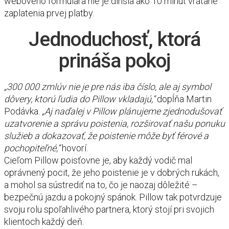
webového formulára nie je dlhšia ako 10 minút vrátane
zaplatenia prvej platby.
Jednoduchosť, ktorá
prináša pokoj
„300 000 zmlúv nie je pre nás iba číslo, ale aj symbol
dôvery, ktorú ľudia do Pillow vkladajú,“
dopĺňa Martin
Podávka.
„Aj naďalej v Pillow plánujeme zjednodušovať
uzatvorenie a správu poistenia, rozširovať našu ponuku
služieb a dokazovať, že poistenie môže byť férové a
pochopiteľné,“
hovorí.
Cieľom Pillow poisťovne je, aby každý vodič mal
oprávnený pocit, že jeho poistenie je v dobrých rukách,
a mohol sa sústrediť na to, čo je naozaj dôležité –
bezpečnú jazdu a pokojný spánok. Pillow tak potvrdzuje
svoju rolu spoľahlivého partnera, ktorý stojí pri svojich
klientoch každý deň.