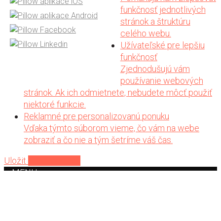
funkčnosť jednotlivých
stránok a štruktúru
celého webu.
Užívateľské pre lepšiu
funkčnosť
Zjednodušujú vám
používanie webových
stránok. Ak ich odmietnete, nebudete môcť použiť
niektoré funkcie.
Reklamné pre personalizovanú ponuku
Vďaka týmto súborom vieme, čo vám na webe
zobraziť a čo nie a tým šetríme váš čas.
Uložit
Prijať cookies
MENU
Home
Auto
Aplikácia