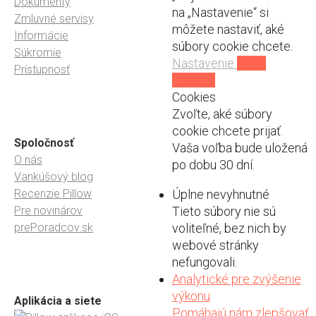
Dokumenty
na „Nastavenie“ si
Zmluvné servisy
môžete nastaviť, aké
Informácie
súbory cookie chcete.
Súkromie
Nastavenie
Prijať
Prístupnosť
cookies
Cookies
Zvoľte, aké súbory
cookie chcete prijať.
Spoločnosť
Vaša voľba bude uložená
O nás
po dobu 30 dní.
Vankúšový blog
Recenzie Pillow
Úplne nevyhnutné
Pre novinárov
Tieto súbory nie sú
prePoradcov.sk
voliteľné, bez nich by
webové stránky
nefungovali.
Analytické pre zvýšenie
výkonu
Aplikácia a siete
Pomáhajú nám zlepšovať