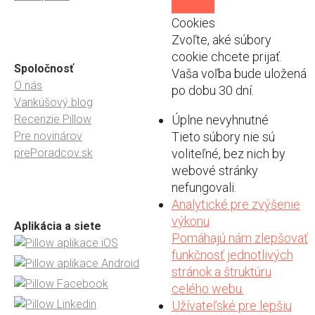
cookies
Cookies
Zvoľte, aké súbory
cookie chcete prijať.
Spoločnosť
Vaša voľba bude uložená
O nás
po dobu 30 dní.
Vankúšový blog
Recenzie Pillow
Úplne nevyhnutné
Pre novinárov
Tieto súbory nie sú
prePoradcov.sk
voliteľné, bez nich by
webové stránky
nefungovali.
Analytické pre zvýšenie
výkonu
Aplikácia a siete
Pomáhajú nám zlepšovať
funkčnosť jednotlivých
stránok a štruktúru
celého webu.
Užívateľské pre lepšiu