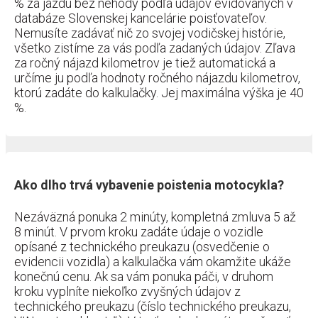
% za jazdu bez nehody podľa údajov evidovaných v
databáze Slovenskej kancelárie poisťovateľov.
Nemusíte zadávať nič zo svojej vodičskej histórie,
všetko zistíme za vás podľa zadaných údajov. Zľava
za ročný nájazd kilometrov je tiež automatická a
určíme ju podľa hodnoty ročného nájazdu kilometrov,
ktorú zadáte do kalkulačky. Jej maximálna výška je 40
%.
Ako dlho trvá vybavenie poistenia motocykla?
Nezáväzná ponuka 2 minúty, kompletná zmluva 5 až
8 minút. V prvom kroku zadáte údaje o vozidle
opísané z technického preukazu (osvedčenie o
evidencii vozidla) a kalkulačka vám okamžite ukáže
konečnú cenu. Ak sa vám ponuka páči, v druhom
kroku vyplníte niekoľko zvyšných údajov z
technického preukazu (číslo technického preukazu,