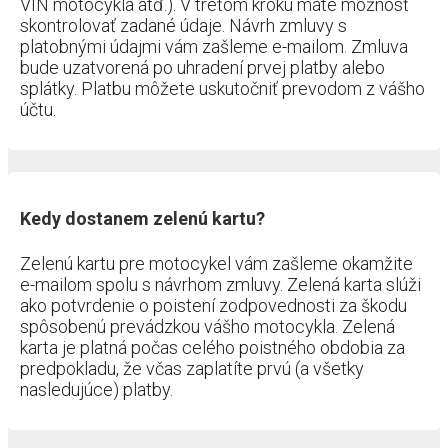
VIN motocykla atď.). V treťom kroku máte možnosť
skontrolovať zadané údaje. Návrh zmluvy s
platobnými údajmi vám zašleme e-mailom. Zmluva
bude uzatvorená po uhradení prvej platby alebo
splátky. Platbu môžete uskutočniť prevodom z vášho
účtu.
Kedy dostanem zelenú kartu?
Zelenú kartu pre motocykel vám zašleme okamžite
e-mailom spolu s návrhom zmluvy. Zelená karta slúži
ako potvrdenie o poistení zodpovednosti za škodu
spôsobenú prevádzkou vášho motocykla. Zelená
karta je platná počas celého poistného obdobia za
predpokladu, že včas zaplatíte prvú (a všetky
nasledujúce) platby.