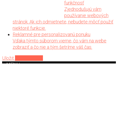
funkčnosť
Zjednodušujú vám
používanie webových
stránok. Ak ich odmietnete, nebudete môcť použiť
niektoré funkcie.
Reklamné pre personalizovanú ponuku
Vďaka týmto súborom vieme, čo vám na webe
zobraziť a čo nie a tým šetríme váš čas.
Uložit
Prijať cookies
MENU
Home
Auto
Aplikácia
O nás
Škody a kontakty
Prihlásiť sa