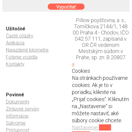
Vypočítať
Pillow pojišťovna, a. s.,
Tomíčkova 2144/1, 148
Užitočné
00 Praha 4 - Chodov, IČO
Časté otázky
042 57 111, zapísaná v
Aplikácia
OR ČR vedenom
Najazdené kilometre
Mestským súdom v
Fotenie vozidla
Prahe, sp. zn. B 20807
×
Kontakty
Cookies
Na stránkach používame
cookies. Ak je to v
poriadku, kliknite na
Povinné
„Prijať cookies“. Kliknutím
Dokumenty
na „Nastavenie“ si
Zmluvné servisy
môžete nastaviť, aké
Informácie
súbory cookie chcete.
Súkromie
Nastavenie
Prijať
Prístupnosť