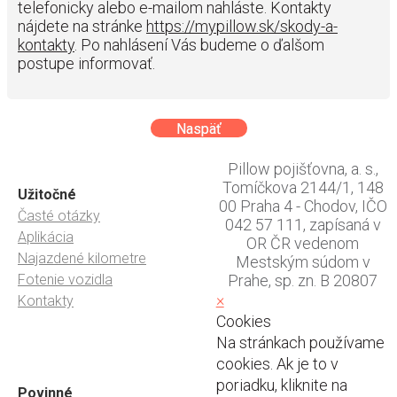
telefonicky alebo e-mailom nahláste. Kontakty
nájdete na stránke
https://mypillow.sk/skody-a-
kontakty
. Po nahlásení Vás budeme o ďalšom
postupe informovať.
Naspäť
Pillow pojišťovna, a. s.,
Tomíčkova 2144/1, 148
Užitočné
00 Praha 4 - Chodov, IČO
Časté otázky
042 57 111, zapísaná v
Aplikácia
OR ČR vedenom
Najazdené kilometre
Mestským súdom v
Fotenie vozidla
Prahe, sp. zn. B 20807
×
Kontakty
Cookies
Na stránkach používame
cookies. Ak je to v
poriadku, kliknite na
Povinné