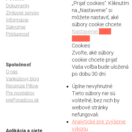
„Prijať cookies“. Kliknutím
Dokumenty
na „Nastavenie“ si
Zmluvné servisy
môžete nastaviť, aké
Informácie
súbory cookie chcete.
Súkromie
Nastavenie
Prijať
Prístupnosť
cookies
Cookies
Zvoľte, aké súbory
cookie chcete prijať.
Spoločnosť
Vaša voľba bude uložená
O nás
po dobu 30 dní.
Vankúšový blog
Recenzie Pillow
Úplne nevyhnutné
Pre novinárov
Tieto súbory nie sú
prePoradcov.sk
voliteľné, bez nich by
webové stránky
nefungovali.
Analytické pre zvýšenie
výkonu
Aplikácia a siete